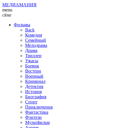
МЕДИАМАНИЯ
menu
close
Фильмы
Back
Комедия
Семейный
Мелодрама
Драма
Триллер
Ужасы
Боевик
Вестерн
Военный
Криминал
Детектив
История
Биография
Спорт
Приключения
Фантастика
Фэнтези
Мультфильм
Аниме