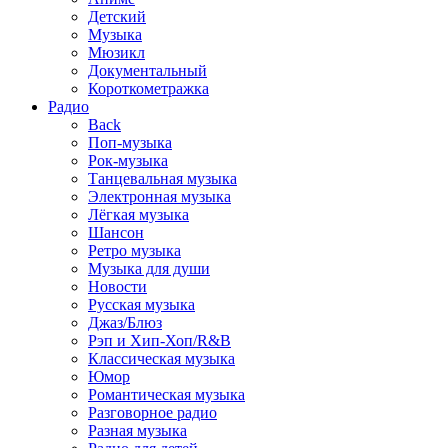
Детский
Музыка
Мюзикл
Документальный
Короткометражка
Радио
Back
Поп-музыка
Рок-музыка
Танцевальная музыка
Электронная музыка
Лёгкая музыка
Шансон
Ретро музыка
Музыка для души
Новости
Русская музыка
Джаз/Блюз
Рэп и Хип-Хоп/R&B
Классическая музыка
Юмор
Романтическая музыка
Разговорное радио
Разная музыка