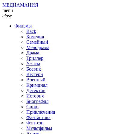
МЕДИАМАНИЯ
menu
close
Фильмы
Back
Комедия
Семейный
Мелодрама
Драма
Триллер
Ужасы
Боевик
Вестерн
Военный
Криминал
Детектив
История
Биография
Спорт
Приключения
Фантастика
Фэнтези
Мультфильм
Аниме