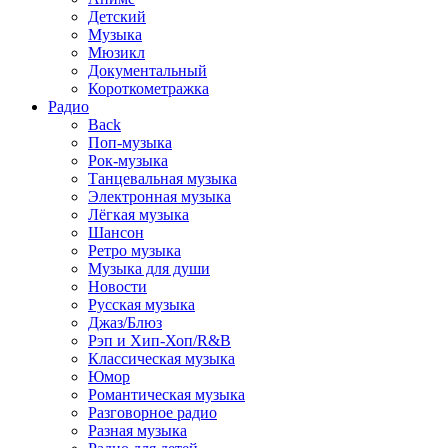
Детский
Музыка
Мюзикл
Документальный
Короткометражка
Радио
Back
Поп-музыка
Рок-музыка
Танцевальная музыка
Электронная музыка
Лёгкая музыка
Шансон
Ретро музыка
Музыка для души
Новости
Русская музыка
Джаз/Блюз
Рэп и Хип-Хоп/R&B
Классическая музыка
Юмор
Романтическая музыка
Разговорное радио
Разная музыка