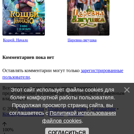
Кощей. Начало
Царевна-лягушка
Я
Комментариев пока нет
Оставлять комментарии могут только
зарегистрированные
пользователи
.
Все права на видео, аудио и другие материалы,
Этот сайт использует файлы cookies для
представленные на нашем сайте принадлежат их законным
более комфортной работы пользователя.
владельцам.
Продолжая просмотр страниц сайта, вы
© 2026
Медиамания
•
Правообладателям
•
Соглашение
•
соглашаетесь с
Политикой использования
Конфидециальность
•
Cookies
•
О сайте
файлов cookies
.
100
%
СОГЛАСИТЬСЯ