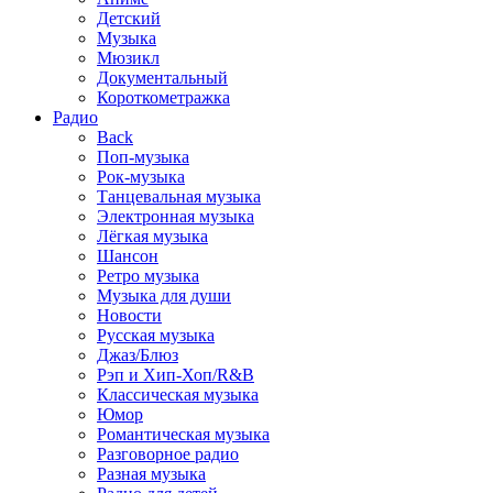
Детский
Музыка
Мюзикл
Документальный
Короткометражка
Радио
Back
Поп-музыка
Рок-музыка
Танцевальная музыка
Электронная музыка
Лёгкая музыка
Шансон
Ретро музыка
Музыка для души
Новости
Русская музыка
Джаз/Блюз
Рэп и Хип-Хоп/R&B
Классическая музыка
Юмор
Романтическая музыка
Разговорное радио
Разная музыка