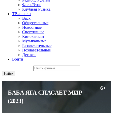
Радио для детей
Фолк/Этно
Клубная музыка
ТВ-каналы
Back
Общественные
Новостные
Спортивные
Киноканалы
Музыкальные
Развлекательные
Познавательные
Детские
Войти
БАБА ЯГА СПАСАЕТ МИР
(2023)