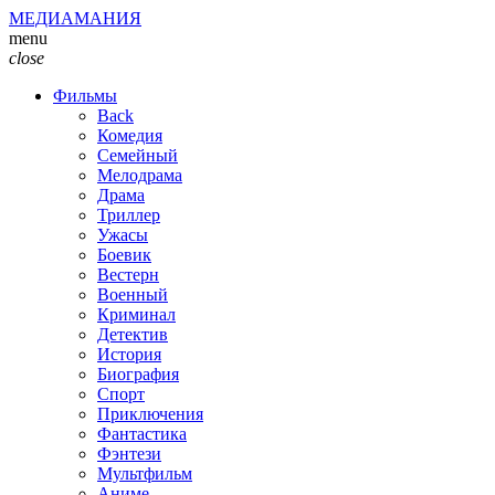
МЕДИАМАНИЯ
menu
close
Фильмы
Back
Комедия
Семейный
Мелодрама
Драма
Триллер
Ужасы
Боевик
Вестерн
Военный
Криминал
Детектив
История
Биография
Спорт
Приключения
Фантастика
Фэнтези
Мультфильм
Аниме