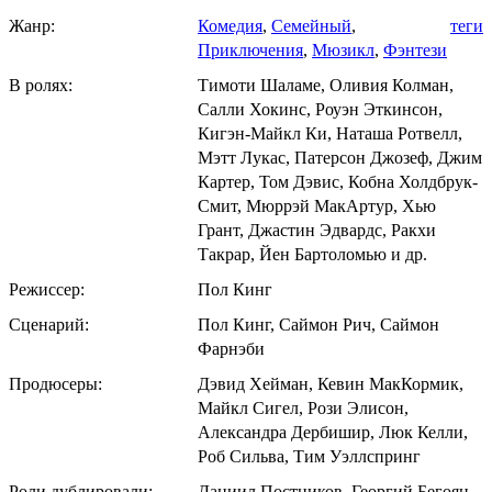
Жанр:
Комедия
,
Семейный
,
теги
Приключения
,
Мюзикл
,
Фэнтези
В ролях:
Тимоти Шаламе, Оливия Колман,
Салли Хокинс, Роуэн Эткинсон,
Кигэн-Майкл Ки, Наташа Ротвелл,
Мэтт Лукас, Патерсон Джозеф, Джим
Картер, Том Дэвис, Кобна Холдбрук-
Смит, Мюррэй МакАртур, Хью
Грант, Джастин Эдвардс, Ракхи
Такрар, Йен Бартоломью и др.
Режиссер:
Пол Кинг
Сценарий:
Пол Кинг, Саймон Рич, Саймон
Фарнэби
Продюсеры:
Дэвид Хейман, Кевин МакКормик,
Майкл Сигел, Рози Элисон,
Александра Дербишир, Люк Келли,
Роб Сильва, Тим Уэллспринг
Роли дублировали:
Даниил Постников, Георгий Бегоян,