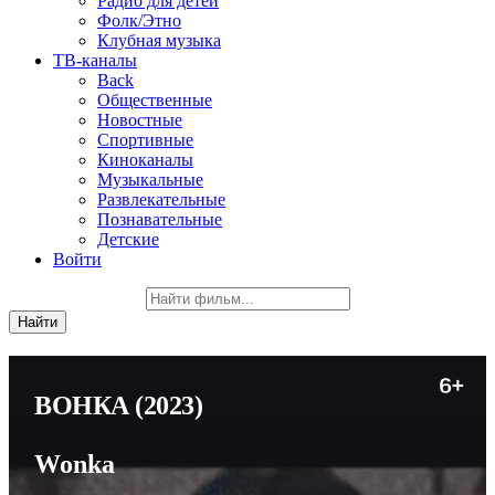
Радио для детей
Фолк/Этно
Клубная музыка
ТВ-каналы
Back
Общественные
Новостные
Спортивные
Киноканалы
Музыкальные
Развлекательные
Познавательные
Детские
Войти
ВОНКА
(2023)
Wonka