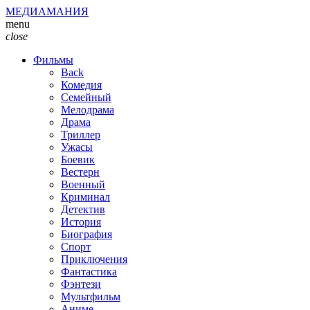
МЕДИАМАНИЯ
menu
close
Фильмы
Back
Комедия
Семейный
Мелодрама
Драма
Триллер
Ужасы
Боевик
Вестерн
Военный
Криминал
Детектив
История
Биография
Спорт
Приключения
Фантастика
Фэнтези
Мультфильм
Аниме