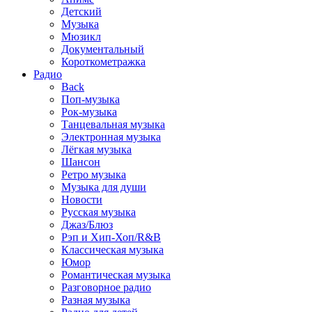
Детский
Музыка
Мюзикл
Документальный
Короткометражка
Радио
Back
Поп-музыка
Рок-музыка
Танцевальная музыка
Электронная музыка
Лёгкая музыка
Шансон
Ретро музыка
Музыка для души
Новости
Русская музыка
Джаз/Блюз
Рэп и Хип-Хоп/R&B
Классическая музыка
Юмор
Романтическая музыка
Разговорное радио
Разная музыка