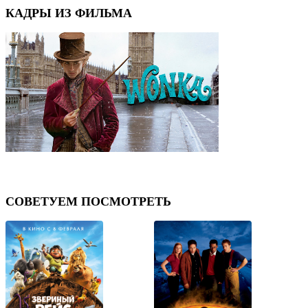
КАДРЫ ИЗ ФИЛЬМА
⟨
⟩
СОВЕТУЕМ ПОСМОТРЕТЬ
⟨
⟩