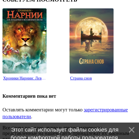
⟨
⟩
Хроники Нарнии: Лев, колдунья и волшебный шкаф
Страна снов
Комментариев пока нет
Оставлять комментарии могут только
зарегистрированные
пользователи
.
Все права на видео, аудио и другие материалы,
Этот сайт использует файлы cookies для
представленные на нашем сайте принадлежат их законным
более комфортной работы пользователя.
владельцам.