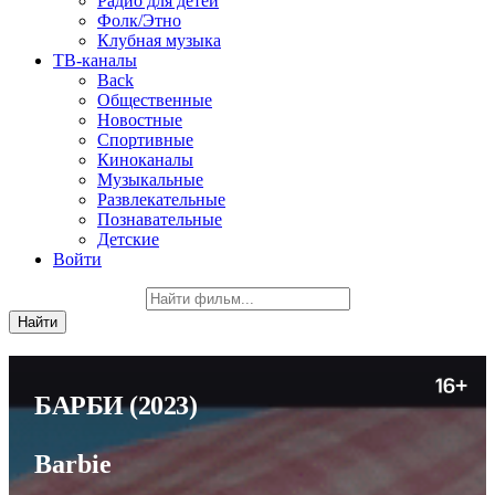
Радио для детей
Фолк/Этно
Клубная музыка
ТВ-каналы
Back
Общественные
Новостные
Спортивные
Киноканалы
Музыкальные
Развлекательные
Познавательные
Детские
Войти
БАРБИ
(2023)
Barbie