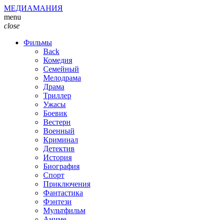
МЕДИАМАНИЯ
menu
close
Фильмы
Back
Комедия
Семейный
Мелодрама
Драма
Триллер
Ужасы
Боевик
Вестерн
Военный
Криминал
Детектив
История
Биография
Спорт
Приключения
Фантастика
Фэнтези
Мультфильм
Аниме