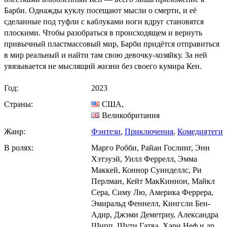
Барби. Однажды куклу посещают мысли о смерти, и её
сделанные под туфли с каблуками ноги вдруг становятся
плоскими. Чтобы разобраться в происходящем и вернуть
привычный пластмассовый мир, Барби придётся отправиться
в мир реальный и найти там свою девочку-хозяйку. За ней
увязывается не мыслящий жизни без своего кумира Кен.
Год:
2023
Страны:
США
,
Великобритания
Жанр:
Фэнтези
,
Приключения
,
Комедия
теги
В ролях:
Марго Робби, Райан Гослинг, Энн
Хэтэуэй, Уилл Феррелл, Эмма
Маккей, Коннор Суинделлс, Ри
Перлман, Кейт МакКиннон, Майкл
Сера, Симу Лю, Америка Феррера,
Эмиральд Феннелл, Кингсли Бен-
Адир, Джэми Деметриу, Александра
Шипп, Шути Гатва, Хари Неф и др.