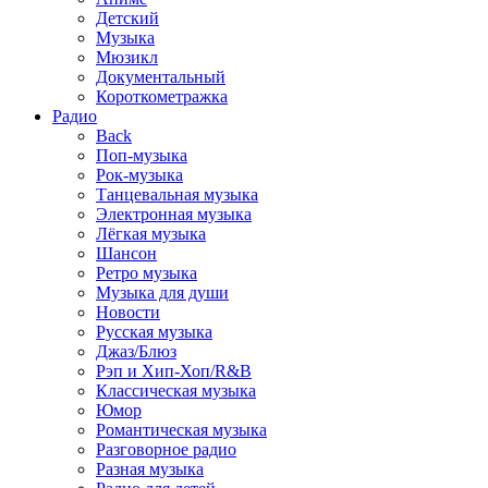
Детский
Музыка
Мюзикл
Документальный
Короткометражка
Радио
Back
Поп-музыка
Рок-музыка
Танцевальная музыка
Электронная музыка
Лёгкая музыка
Шансон
Ретро музыка
Музыка для души
Новости
Русская музыка
Джаз/Блюз
Рэп и Хип-Хоп/R&B
Классическая музыка
Юмор
Романтическая музыка
Разговорное радио
Разная музыка