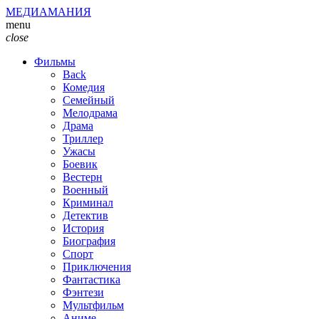
МЕДИАМАНИЯ
menu
close
Фильмы
Back
Комедия
Семейный
Мелодрама
Драма
Триллер
Ужасы
Боевик
Вестерн
Военный
Криминал
Детектив
История
Биография
Спорт
Приключения
Фантастика
Фэнтези
Мультфильм
Аниме