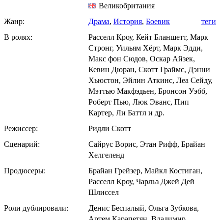
Великобритания
Жанр:
Драма
,
История
,
Боевик
теги
В ролях:
Расселл Кроу, Кейт Бланшетт, Марк
Стронг, Уильям Хёрт, Марк Эдди,
Макс фон Сюдов, Оскар Айзек,
Кевин Дюран, Скотт Граймс, Дэнни
Хьюстон, Эйлин Аткинс, Леа Сейду,
Мэттью Макфэдьен, Бронсон Уэбб,
Роберт Пью, Люк Эванс, Пип
Картер, Ли Баттл и др.
Режиссер:
Ридли Скотт
Сценарий:
Сайрус Ворис, Этан Рифф, Брайан
Хелгеленд
Продюсеры:
Брайан Грейзер, Майкл Костиган,
Расселл Кроу, Чарльз Джей Дей
Шлиссел
Роли дублировали:
Денис Беспалый, Ольга Зубкова,
Артем Карапетян, Владимир