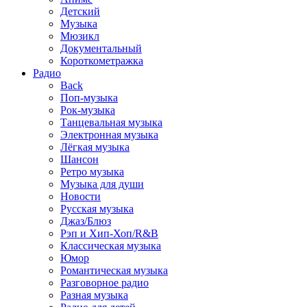
Детский
Музыка
Мюзикл
Документальный
Короткометражка
Радио
Back
Поп-музыка
Рок-музыка
Танцевальная музыка
Электронная музыка
Лёгкая музыка
Шансон
Ретро музыка
Музыка для души
Новости
Русская музыка
Джаз/Блюз
Рэп и Хип-Хоп/R&B
Классическая музыка
Юмор
Романтическая музыка
Разговорное радио
Разная музыка