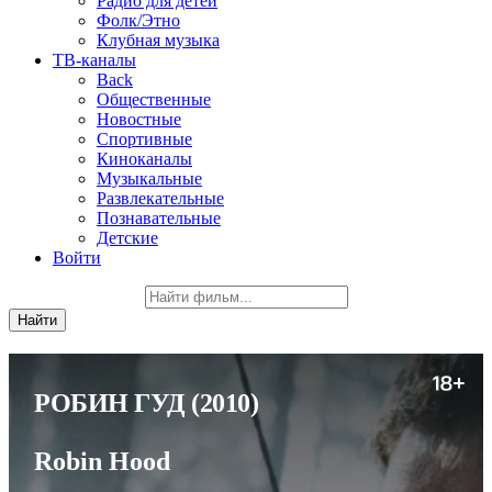
Радио для детей
Фолк/Этно
Клубная музыка
ТВ-каналы
Back
Общественные
Новостные
Спортивные
Киноканалы
Музыкальные
Развлекательные
Познавательные
Детские
Войти
РОБИН ГУД
(2010)
Robin Hood