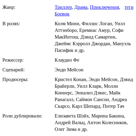
Жанр:
Триллер
,
Драма
,
Приключения
,
теги
Боевик
В ролях:
Колм Мини, Филлис Логан, Уилл
Аттэнборо, Еремиас Амур, Софи
МакИнтош, Дэвид Самартин,
Джеймс Кэрролл Джордан, Мануэль
Пасифик и др.
Режиссер:
Клаудио Фе
Сценарий:
Энди Мейсон
Продюсеры:
Кристел Конан, Энди Мейсон, Дэвид
Брайерли, Уилл Кларк, Молли
Коннерс, Эннализ Дэвис, Майк
Ранагалл, Саймон Сансон, Андреа
Скарсо, Карл Шепард, Питер Тач
Роли дублировали:
Елизавета Шэйх, Марина Бакина,
Андрей Вальц, Антон Колесников,
Олег Зима и др.