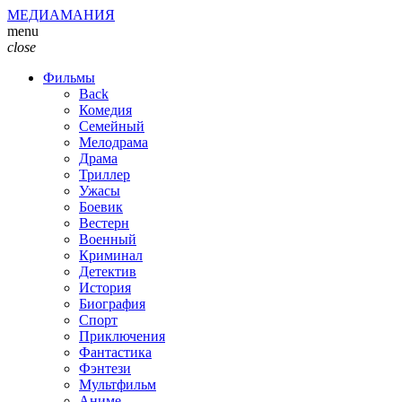
МЕДИАМАНИЯ
menu
close
Фильмы
Back
Комедия
Семейный
Мелодрама
Драма
Триллер
Ужасы
Боевик
Вестерн
Военный
Криминал
Детектив
История
Биография
Спорт
Приключения
Фантастика
Фэнтези
Мультфильм
Аниме