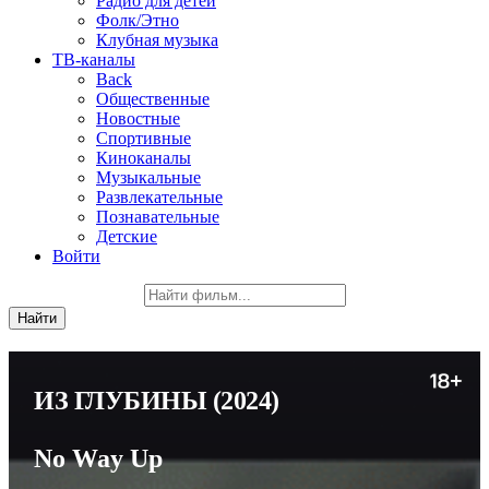
Радио для детей
Фолк/Этно
Клубная музыка
ТВ-каналы
Back
Общественные
Новостные
Спортивные
Киноканалы
Музыкальные
Развлекательные
Познавательные
Детские
Войти
ИЗ ГЛУБИНЫ
(2024)
No Way Up