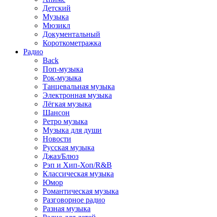
Детский
Музыка
Мюзикл
Документальный
Короткометражка
Радио
Back
Поп-музыка
Рок-музыка
Танцевальная музыка
Электронная музыка
Лёгкая музыка
Шансон
Ретро музыка
Музыка для души
Новости
Русская музыка
Джаз/Блюз
Рэп и Хип-Хоп/R&B
Классическая музыка
Юмор
Романтическая музыка
Разговорное радио
Разная музыка