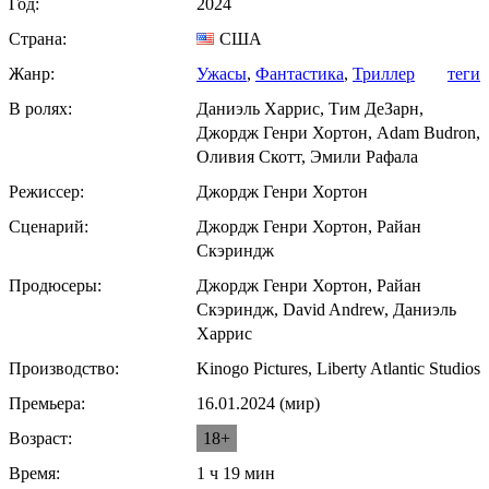
Год:
2024
Страна:
США
Жанр:
Ужасы
,
Фантастика
,
Триллер
теги
В ролях:
Даниэль Харрис, Тим ДеЗарн,
Джордж Генри Хортон, Adam Budron,
Оливия Скотт, Эмили Рафала
Режиссер:
Джордж Генри Хортон
Сценарий:
Джордж Генри Хортон, Райан
Скэриндж
Продюсеры:
Джордж Генри Хортон, Райан
Скэриндж, David Andrew, Даниэль
Харрис
Производство:
Kinogo Pictures, Liberty Atlantic Studios
Премьера:
16.01.2024 (мир)
Возраст:
18+
Время:
1 ч 19 мин