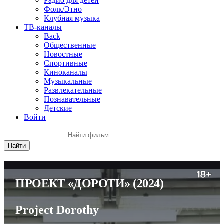
Радио для детей
Фолк/Этно
Клубная музыка
ТВ-каналы
Back
Общественные
Новостные
Спортивные
Киноканалы
Музыкальные
Развлекательные
Познавательные
Детские
Войти
ПРОЕКТ «ДОРОТИ»
(2024)
Project Dorothy