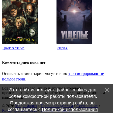
Громовержцы*
Ущелье
Комментариев пока нет
Оставлять комментарии могут только
зарегистрированные
пользователи
.
Все права на видео, аудио и другие материалы,
Этот сайт использует файлы cookies для
представленные на нашем сайте принадлежат их законным
более комфортной работы пользователя.
владельцам.
Продолжая просмотр страниц сайта, вы
© 2026
Медиамания
•
Правообладателям
•
Соглашение
•
соглашаетесь с
Политикой использования
Конфидециальность
•
Cookies
•
О сайте