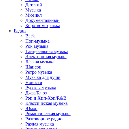
Детский
Музыка
Мюзикл
Документальный
Короткометражка
Радио
Back
Поп-музыка
Рок-музыка
Танцевальная музыка
Электронная музыка
Лёгкая музыка
Шансон
Ретро музыка
Музыка для души
Новости
Русская музыка
Джаз/Блюз
Рэп и Хип-Хоп/R&B
Классическая музыка
Юмор
Романтическая музыка
Разговорное радио
Разная музыка