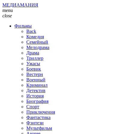
МЕДИАМАНИЯ
menu
close
Фильмы
Back
Комедия
Семейный
Мелодрама
Драма
Триллер
Ужасы
Боевик
Вестерн
Военный
Криминал
Детектив
История
Биография
Спорт
Приключения
Фантастика
Фэнтези
Мультфильм
Аниме