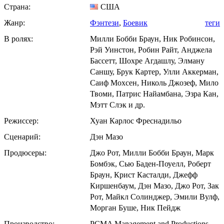
Страна:
США
Жанр:
Фэнтези
,
Боевик
теги
В ролях:
Милли Бобби Браун, Ник Робинсон,
Рэй Уинстон, Робин Райт, Анджела
Бассетт, Шохре Агдашлу, Элману
Саншу, Брук Картер, Улли Аккерман,
Саиф Мохсен, Николь Джозеф, Мило
Твоми, Патрис Найамбана, Эзра Кан,
Мэтт Слэк и др.
Режиссер:
Хуан Карлос Фреснадильо
Сценарий:
Дэн Мазо
Продюсеры:
Джо Рот, Милли Бобби Браун, Марк
Бомбэк, Сью Баден-Поуелл, Роберт
Браун, Крист Касталди, Джефф
Киршенбаум, Дэн Мазо, Джо Рот, Зак
Рот, Майкл Солинджер, Эмили Вулф,
Морган Буше, Ник Пейдж
Производство:
PCMA Management and Productions,