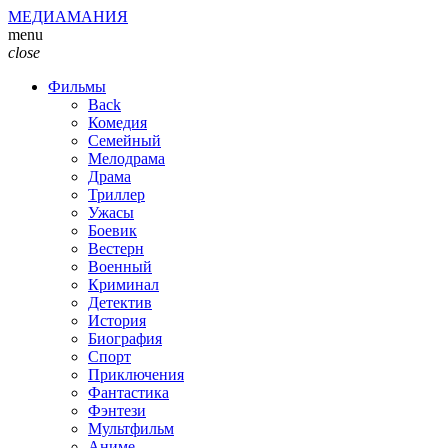
МЕДИАМАНИЯ
menu
close
Фильмы
Back
Комедия
Семейный
Мелодрама
Драма
Триллер
Ужасы
Боевик
Вестерн
Военный
Криминал
Детектив
История
Биография
Спорт
Приключения
Фантастика
Фэнтези
Мультфильм
Аниме