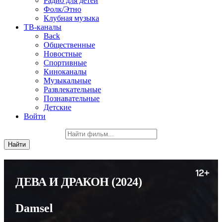
Радио для детей
Фолк/Этно
Клубная музыка
ТВ-каналы
Back
Общественные
Новостные
Спортивные
Киноканалы
Музыкальные
Развлекательные
Познавательные
Детские
Войти
ДЕВА И ДРАКОН
(2024)
Damsel