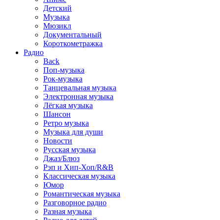
Детский
Музыка
Мюзикл
Документальный
Короткометражка
Радио
Back
Поп-музыка
Рок-музыка
Танцевальная музыка
Электронная музыка
Лёгкая музыка
Шансон
Ретро музыка
Музыка для души
Новости
Русская музыка
Джаз/Блюз
Рэп и Хип-Хоп/R&B
Классическая музыка
Юмор
Романтическая музыка
Разговорное радио
Разная музыка