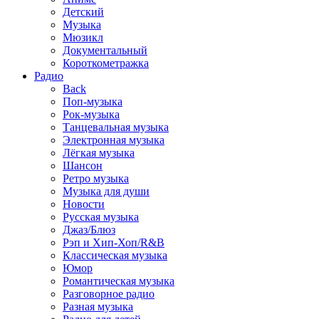
Детский
Музыка
Мюзикл
Документальный
Короткометражка
Радио
Back
Поп-музыка
Рок-музыка
Танцевальная музыка
Электронная музыка
Лёгкая музыка
Шансон
Ретро музыка
Музыка для души
Новости
Русская музыка
Джаз/Блюз
Рэп и Хип-Хоп/R&B
Классическая музыка
Юмор
Романтическая музыка
Разговорное радио
Разная музыка