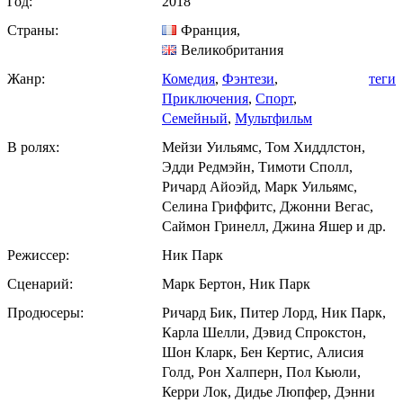
Год:
2018
Страны:
Франция
,
Великобритания
Жанр:
Комедия
,
Фэнтези
,
теги
Приключения
,
Спорт
,
Семейный
,
Мультфильм
В ролях:
Мейзи Уильямс, Том Хиддлстон,
Эдди Редмэйн, Тимоти Сполл,
Ричард Айоэйд, Марк Уильямс,
Селина Гриффитс, Джонни Вегас,
Саймон Гринелл, Джина Яшер и др.
Режиссер:
Ник Парк
Сценарий:
Марк Бертон, Ник Парк
Продюсеры:
Ричард Бик, Питер Лорд, Ник Парк,
Карла Шелли, Дэвид Спрокстон,
Шон Кларк, Бен Кертис, Алисия
Голд, Рон Халперн, Пол Кьюли,
Керри Лок, Дидье Люпфер, Дэнни