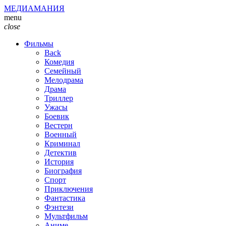
МЕДИАМАНИЯ
menu
close
Фильмы
Back
Комедия
Семейный
Мелодрама
Драма
Триллер
Ужасы
Боевик
Вестерн
Военный
Криминал
Детектив
История
Биография
Спорт
Приключения
Фантастика
Фэнтези
Мультфильм
Аниме