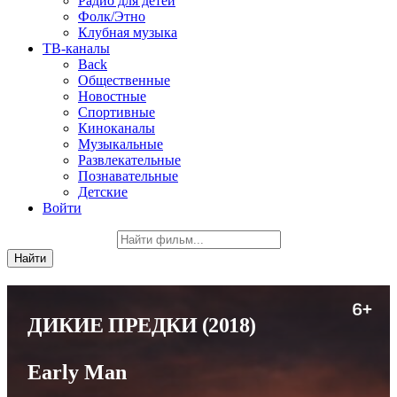
Радио для детей
Фолк/Этно
Клубная музыка
ТВ-каналы
Back
Общественные
Новостные
Спортивные
Киноканалы
Музыкальные
Развлекательные
Познавательные
Детские
Войти
ДИКИЕ ПРЕДКИ
(2018)
Early Man