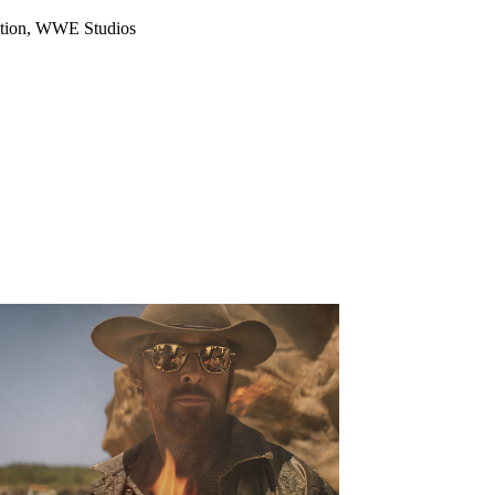
Nation, WWE Studios
⟨
⟩