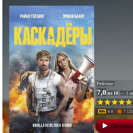
Рейтинг:
7,0
из 10
— 1 о
6.8
7.121
Смотреть 