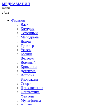
МЕДИАМАНИЯ
menu
close
Фильмы
Back
Комедия
Семейный
Мелодрама
Драма
Триллер
Ужасы
Боевик
Вестерн
Военный
Криминал
Детектив
История
Биография
Спорт
Приключения
Фантастика
Фэнтези
Мультфильм
Аниме