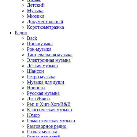
Детский
Музыка
Мюзикл
Документальный
Короткометражка
Радио
Back
Поп-музыка
Рок-музыка
Танцевальная музыка
Электронная музыка
Лёгкая музыка
Шансон
Ретро музыка
Музыка для души
Новости
Русская музыка
Джаз/Блюз
Рэп и Хип-Хоп/R&B
Классическая музыка
Юмор
Романтическая музыка
Разговорное радио
Разная музыка