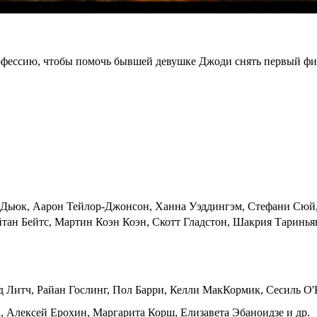
рофессию, чтобы помочь бывшей девушке Джоди снять первый 
н Дьюк, Аарон Тейлор-Джонсон, Ханна Уэддингэм, Стефани Сюй,
тан Бейтс, Мартин Коэн Коэн, Скотт Гладстон, Шакрия Тариньяв
д Литч, Райан Гослинг, Пол Барри, Келли МакКормик, Сесиль О
, Алексей Ерохин, Маргарита Корш, Елизавета Эбаноидзе и др.