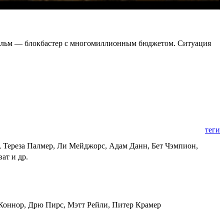
фильм — блокбастер с многомиллионным бюджетом. Ситуация
теги
 Тереза Палмер, Ли Мейджорс, Адам Данн, Бет Чэмпион,
ат и др.
'Коннор, Дрю Пирс, Мэтт Рейли, Питер Крамер