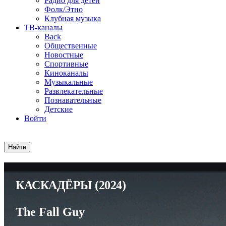
Радио для детей
Фолк/Этно
Клубная музыка
ТВ-каналы
Back
Общественные
Новостные
Спортивные
Киноканалы
Музыкальные
Развлекательные
Познавательные
Детские
Войти
КАСКАДЁРЫ
(2024)
The Fall Guy