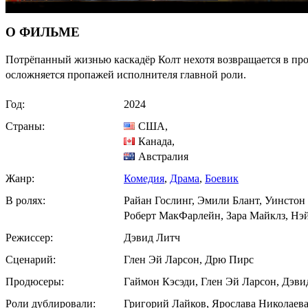
О ФИЛЬМЕ
Потрёпанный жизнью каскадёр Колт нехотя возвращается в п
осложняется пропажей исполнителя главной роли.
Год:
2024
Страны:
США
,
Канада
,
Австралия
Жанр:
Комедия
,
Драма
,
Боевик
В ролях:
Райан Гослинг, Эмили Блант, Уинсто
Роберт МакФарлейн, Зара Майклз, Нэй
Режиссер:
Дэвид Литч
Сценарий:
Глен Эй Ларсон, Дрю Пирс
Продюсеры:
Гаймон Кэсэди, Глен Эй Ларсон, Дэви
Роли дублировали:
Григорий Лайков, Ярослава Николаева